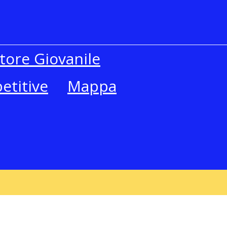
tore Giovanile
etitive
Mappa