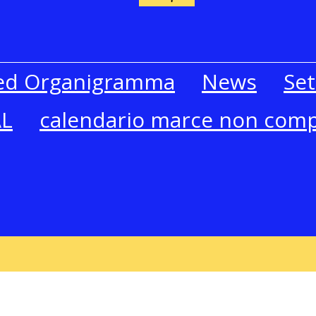
 ed Organigramma
News
Set
AL
calendario marce non comp