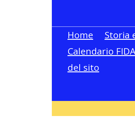
Home
Storia
Calendario FID
del sito